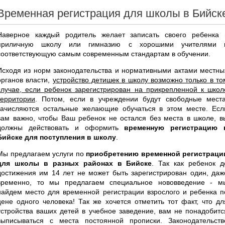
Временная регистрация для школы в Бийск
Наверное каждый родитель желает записать своего ребенка 
приличную школу или гимназию с хорошими учителями 
соответствующую самым современным стандартам в обучении.
Исходя из норм законодательства и нормативными актами местны
органов власти,
устройство детишек в школу возможно только в то
случае, если ребенок зарегистрирован на прикрепленной к школ
территории
. Потом, если в учреждении будут свободные места
зачисляются остальные желающие обучаться в этом месте. Есл
вам важно, чтобы Ваш ребенок не остался без места в школе, в
должны действовать и оформить
временную регистрацию 
Бийске для поступления в школу
.
Мы предлагаем услуги по
приобретению временной регистраци
для школы в разных районах в Бийске
. Так как ребенок д
достижения им 14 лет не может быть зарегистрирован один, даж
временно, то мы предлагаем специальное нововведение - м
найдем место для временной регистрации взрослого и ребенка п
цене одного человека! Так же хочется отметить тот факт, что дл
устройства ваших детей в учебное заведение, вам не понадобитс
выписываться с места постоянной прописки. Законодательств