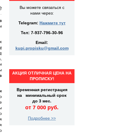
е
Вы можете связаться с
нами через:
в
Telegram:
Нажмите тут
и
Тел:
7-937-796-30-96
х
Email:
м
kupi.propisku@gmail.com
е
,
и
ы
АКЦИЯ ОТЛИЧНАЯ ЦЕНА НА
в
ПРОПИСКУ!
Временная регистрация
и
на минимальный срок
о
до 3 мес.
е
от 7 000 руб.
ы
о
Подробнее >>
я
я
о