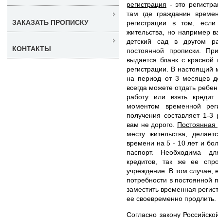
регистрация
- это регистра
там где гражданин времен
ЗАКАЗАТЬ ПРОПИСКУ
регистрации в том, есл
жительства, но например в
детский сад в другом р
КОНТАКТЫ
постоянной прописки. Пр
выдается бланк с красной
регистрации. В настоящий
на период от 3 месяцев д
всегда можете отдать ребен
работу или взять креди
моментом временной рег
получения составляет 1-3
вам не дорого.
Постоянная 
месту жительства, делает
времени на 5 - 10 лет и бо
паспорт. Необходима дл
кредитов, так же ее спр
учреждение. В том случае, 
потребности в постоянной 
заместить временная регист
ее своевременно продлить.
Согласно закону Российско